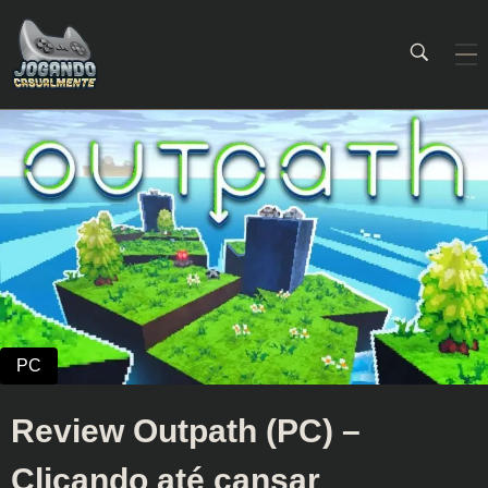
Jogando Casualmente
Conteúdo family friendly sobre games! Desde 2019 analisando jogos.
Review Outpath (PC) –
Clicando até cansar