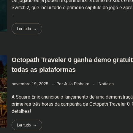
Os jogadores já podem experimentar a demo no Xbox e no
Switch 2, que inclui todo o primeiro capítulo do jogo e apr
...
Ler tudo
Octopath Traveler 0 ganha demo gratui
todas as plataformas
novembro 19, 2025
Por
Julio Pinheiro
Notícias
A Square Enix anunciou o lançamento de uma demonstraç
primeiras três horas da campanha de Octopath Traveler 0. 
detalhes!
Ler tudo