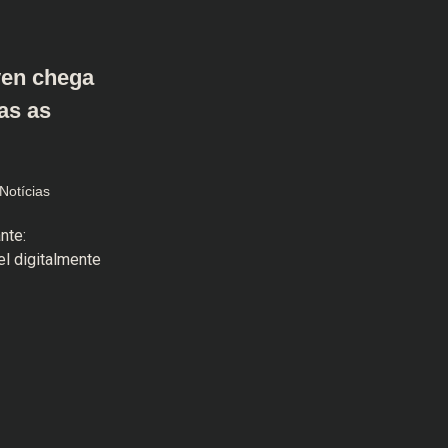
ven chega
as as
Notícias
nte:
l digitalmente