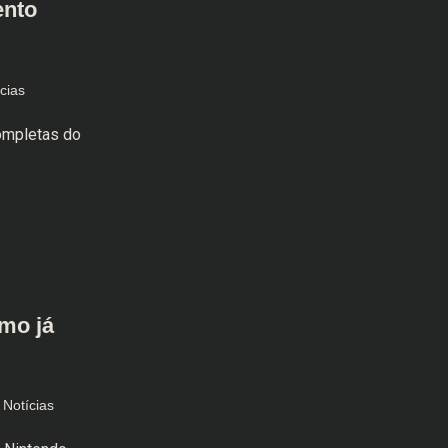
ento
cias
ompletas do
emo já
Notícias