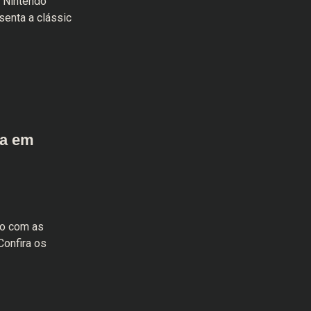
 Nintendo
esenta a clássic
ta em
ão com as
Confira os