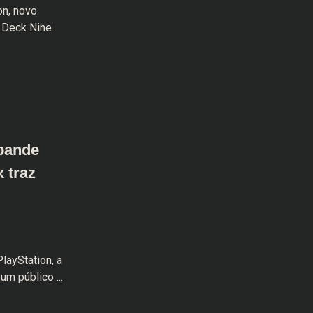
on, novo
a Deck Nine
xpande
 traz
layStation, a
um público ...