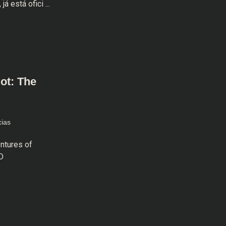
 está ofici ...
ot: The
cias
ntures of
D