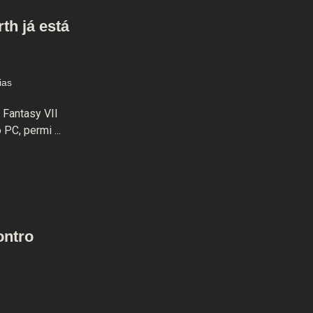
th já está
ias
 Fantasy VII
PC, permi ...
ontro