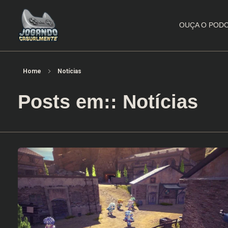
OUÇA O POD
Jogando Casualmente
Conteúdo family friendly sobre games! Desde 2019 analisando jogos.
Home
Notícias
Posts em:: Notícias