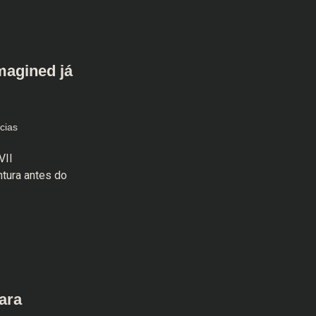
magined já
cias
VII
tura antes do
ara