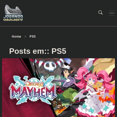
Jogando Casualmente
Conteúdo family friendly sobre games! Desde 2019 analisando jogos.
Home
PS5
Posts em:: PS5