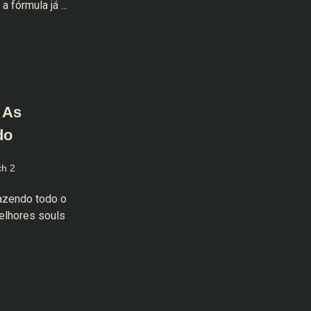
 fórmula já ...
– As
do
ch 2
razendo todo o
elhores souls