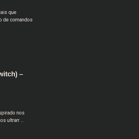
ais que
io de comandos
witch) –
nspirado nos
 ultrarr ...