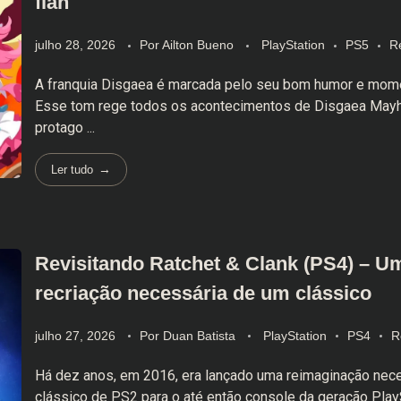
flan
julho 28, 2026
Por
Ailton Bueno
PlayStation
PS5
R
A franquia Disgaea é marcada pelo seu bom humor e momen
Esse tom rege todos os acontecimentos de Disgaea Ma
protago ...
Ler tudo
Revisitando Ratchet & Clank (PS4) – U
recriação necessária de um clássico
julho 27, 2026
Por
Duan Batista
PlayStation
PS4
R
Há dez anos, em 2016, era lançado uma reimaginação nec
clássico de PS2 para o até então console da geração PlaySt