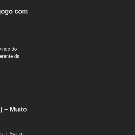
 jogo com
vindo do
erente da
 – Muito
ws
Switch