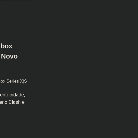
Xbox
o Novo
ox Series X|S
ntricidade,
eno Clash e