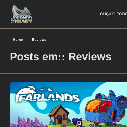
OUÇA O POD
Jogando Casualmente
Conteúdo family friendly sobre games! Desde 2019 analisando jogos.
Home
Reviews
Posts em:: Reviews