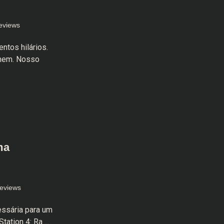
eviews
tos hilários.
yhem. Nosso
ma
eviews
essária para um
ation 4: Ra ...