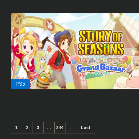
1
2
3
...
244
Last