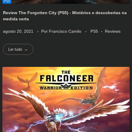
Review‌ ‌The‌ ‌Forgotten‌ ‌City‌ ‌(PS5)‌ ‌-‌ ‌Mistérios‌ ‌e‌ ‌descobertas‌ ‌na‌
‌medida‌ ‌certa‌ ‌
agosto 20, 2021
Por
Francisco Camilo
PS5
Reviews
Ler tudo