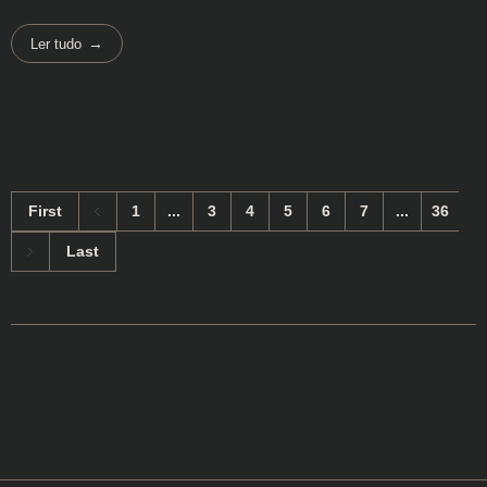
Ler tudo
First
1
...
3
4
5
6
7
...
36
Last