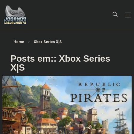
Jogando Casualmente
Conteúdo family friendly sobre games! Desde 2019 analisando jogos.
Home
Xbox Series X|S
Posts em:: Xbox Series
X|S