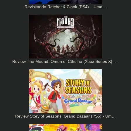
Revisitando Ratchet & Clank (PS4) – Uma…
Review The Mound: Omen of Cthulhu (Xbox Series X) -…
Review Story of Seasons: Grand Bazaar (PS5) - Um…