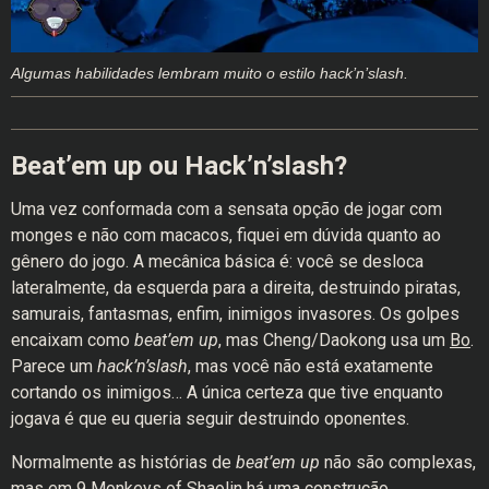
Algumas habilidades lembram muito o estilo hack’n’slash.
Beat’em up ou Hack’n’slash?
Uma vez conformada com a sensata opção de jogar com
monges e não com macacos, fiquei em dúvida quanto ao
gênero do jogo. A mecânica básica é: você se desloca
lateralmente, da esquerda para a direita, destruindo piratas,
samurais, fantasmas, enfim, inimigos invasores. Os golpes
encaixam como
beat’em up
, mas Cheng/Daokong usa um
Bo
.
Parece um
hack’n’slash
, mas você não está exatamente
cortando os inimigos… A única certeza que tive enquanto
jogava é que eu queria seguir destruindo oponentes.
Normalmente as histórias de
beat’em up
não são complexas,
mas em 9 Monkeys of Shaolin há uma construção