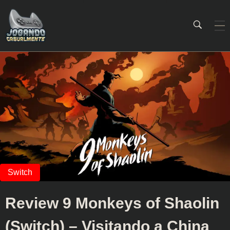
Jogando Casualmente
Conteúdo family friendly sobre games! Desde 2019 analisando jogos.
Review 9 Monkeys of Shaolin
(Switch) – Visitando a China