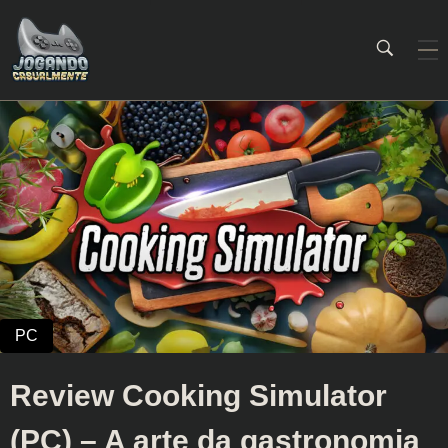
Jogando Casualmente
Conteúdo family friendly sobre games! Desde 2019 analisando jogos.
Review Cooking Simulator
(PC) – A arte da gastronomia