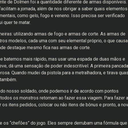
te de Dolmen foi a quantidade diferente de armas disponíveis.
cilitam a jornada, além de nos obrigar a saber quais elementos
entais, como gelo, fogo e veneno. Isso precisa ser verificado
i quer te matar.
eiras: utilizando armas de fogo e armas de corte. As armas de
tros modelos, cada uma com seu elemental próprio, o que causa
ande destaque mesmo fica nas armas de corte.
ue batemos mais rápido, mas usar uma espada de duas mãos e
ve, dá uma sensação de poder indescritível. A primeira pancad
osa. Quando mudei da pistola para a metralhadora, e tirava qua
l também.
 do nosso soldado, onde podemos ir de acordo com pontos
 todos os monstros retornam ao fazer essa viagem. Para fazer 
r os itens pedidos, colocar ou não itens de bônus e pronto, a no
te os “chefões” do jogo. Eles sempre derrubam uma fórmula que