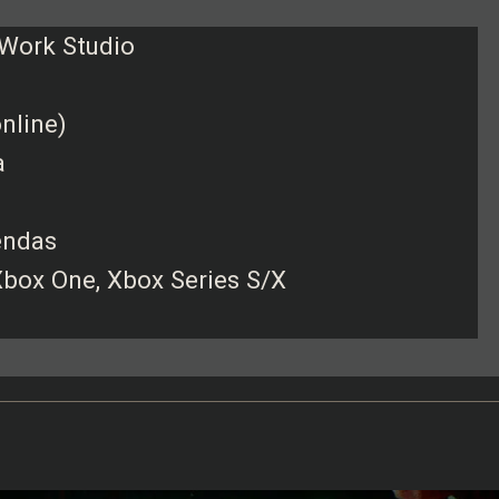
 Work Studio
online)
a
endas
 Xbox One, Xbox Series S/X