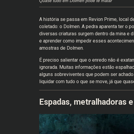
Quase tudo em Dolmen pode te matar
A história se passa em Revion Prime, local
coletado: o Dolmen. A pedra aparenta ter o po
diversas criaturas surgem dentro da mina e d
e aprender como impedir esses acontecimento
amostras de Dolmen.
É preciso salientar que o enredo não é exata
ignorada. Muitas informações estão espalh
alguns sobreviventes que podem ser achados
liquidar com tudo o que se move, já que quase
Espadas, metralhadoras 