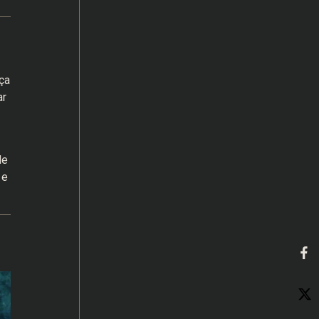
ça
ar
de
 e