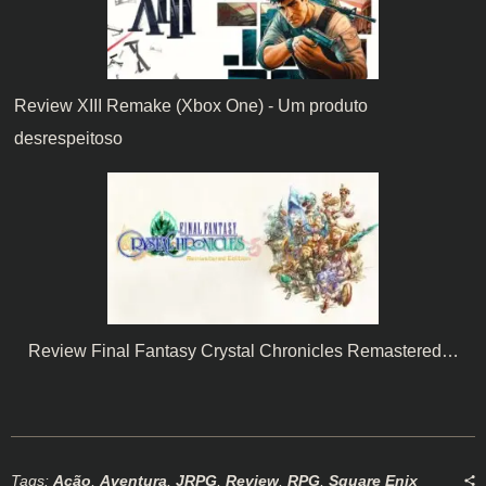
Review XIII Remake (Xbox One) - Um produto
desrespeitoso
Review Final Fantasy Crystal Chronicles Remastered…
Tags:
Ação
,
Aventura
,
JRPG
,
Review
,
RPG
,
Square Enix