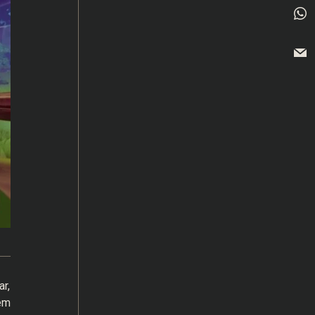
r,
lém