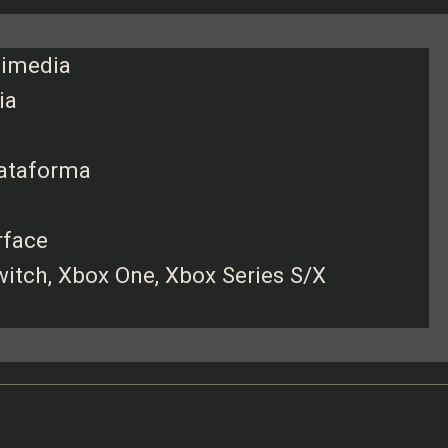
timedia
ia
lataforma
rface
witch, Xbox One, Xbox Series S/X