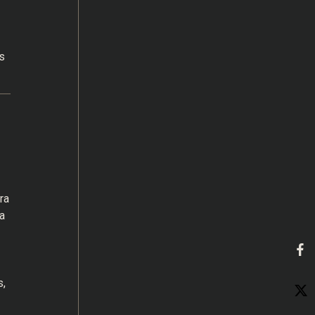
s
ra
a
s,