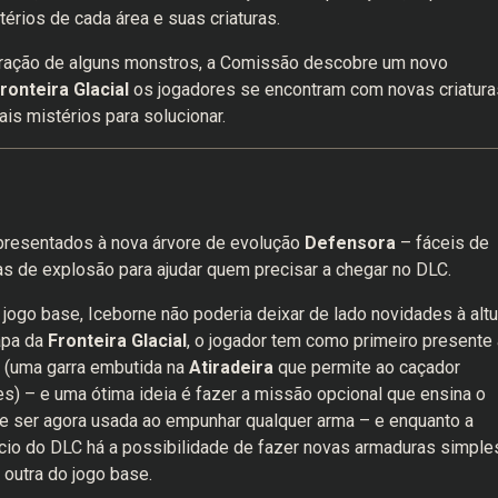
érios de cada área e suas criaturas.
igração de alguns monstros, a Comissão descobre um novo
ronteira Glacial
os jogadores se encontram com novas criatura
s mistérios para solucionar.
apresentados à nova árvore de evolução
Defensora
– fáceis de
as de explosão para ajudar quem precisar a chegar no DLC.
o base, Iceborne não poderia deixar de lado novidades à altu
pa da
Fronteira Glacial
, o jogador tem como primeiro presente 
(uma garra embutida na
Atiradeira
que permite ao caçador
es) – e uma ótima ideia é fazer a missão opcional que ensina o
ser agora usada ao empunhar qualquer arma – e enquanto a
ício do DLC há a possibilidade de fazer novas armaduras simple
outra do jogo base.