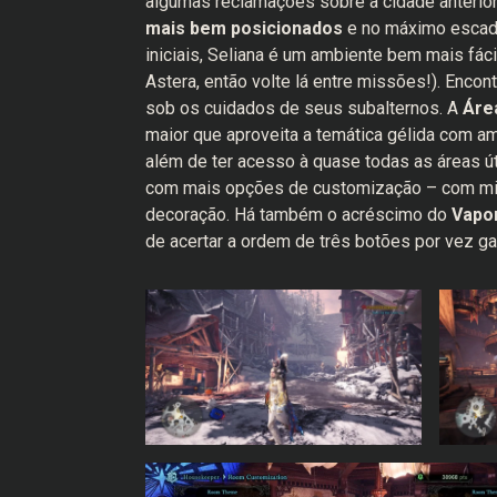
algumas reclamações sobre a cidade anterio
mais bem posicionados
e no máximo escada
iniciais, Seliana é um ambiente bem mais fác
Astera, então volte lá entre missões!). Enco
sob os cuidados de seus subalternos. A
Áre
maior que aproveita a temática gélida com 
além de ter acesso à quase todas as áreas ú
com mais opções de customização – com mis
decoração. Há também o acréscimo do
Vapo
de acertar a ordem de três botões por vez ga