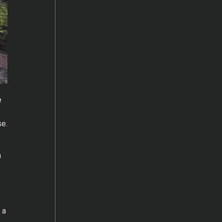
e
e.
a
 a