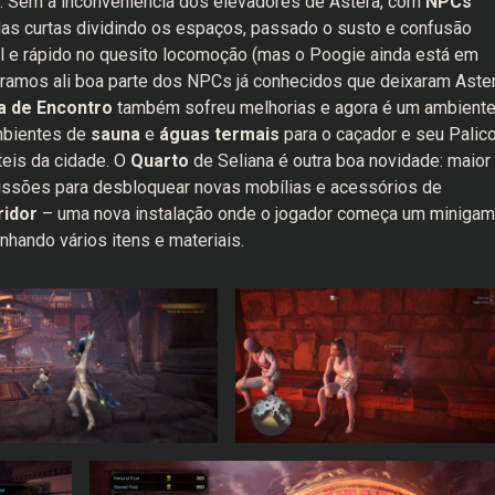
r. Sem a inconveniência dos elevadores de Astera, com
NPCs
s curtas dividindo os espaços, passado o susto e confusão
il e rápido no quesito locomoção (mas o Poogie ainda está em
ntramos ali boa parte dos NPCs já conhecidos que deixaram Aste
a de Encontro
também sofreu melhorias e agora é um ambient
ambientes de
sauna
e
águas termais
para o caçador e seu Palico
teis da cidade. O
Quarto
de Seliana é outra boa novidade: maior
sões para desbloquear novas mobílias e acessórios de
ridor
– uma nova instalação onde o jogador começa um miniga
nhando vários itens e materiais.