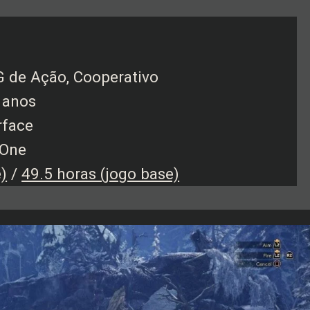
G de Ação, Cooperativo
 anos
rface
 One
)
/
49.5 horas (jogo base)