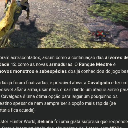
ram acrescentados, assim como a continuação das
árvores d
dade 12
, como as novas
armaduras
. O
Ranque Mestre
é
novos monstros
e
subespécies
dos já conhecidos do jogo bas
s já foram finalizadas, é possível ativar a
Cavalgada
e ter um
ível afiar a arma, usar itens e sair dando um ataque aéreo par
A Cavalgada é uma ótima opção para largar um pouquinho os
 destino apesar de nem sempre ser a opção mais rápida (se
aria fica acuada).
nster Hunter World,
Seliana
foi uma grata surpresa que responde