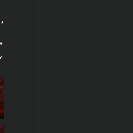
ra
e
,
 e
me