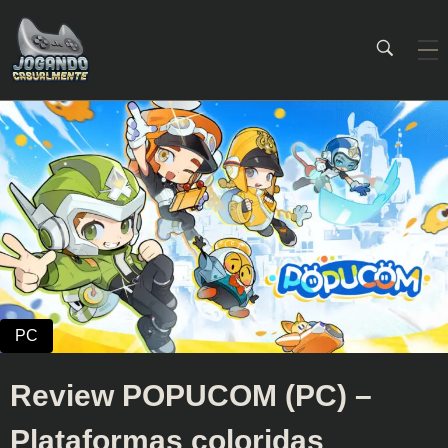
Jogando Casualmente
Conteúdo family friendly sobre games! Desde 2019 analisando jogos.
Review POPUCOM (PC) –
Plataformas coloridas