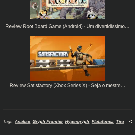
Review Root Board Game (Android) - Um divertidíssimo…
Review Satisfactory (Xbox Series X) - Seja o mestre…
Tags:
Análise
,
Gryph Frontier
,
Hypergryph
,
Plataforma
,
Tiro