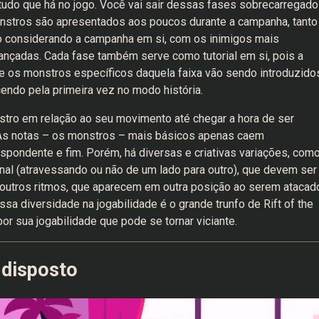
tudo que há no jogo. Você vai sair dessas fases sobrecarregado
nstros são apresentados aos poucos durante a campanha, tanto
to considerando a campanha em si, com os inimigos mais
çadas. Cada fase também serve como tutorial em si, pois a
e os monstros específicos daquela faixa vão sendo introduzido
endo pela primeira vez no modo história.
ro em relação ao seu movimento até chegar a hora de ser
 As notas – os monstros – mais básicos apenas caem
espondente e fim. Porém, há diversas e criativas variações, com
al (atravessando ou não de um lado para outro), que devem ser
outros ritmos, que aparecem em outra posição ao serem atacad
ssa diversidade na jogabilidade é o grande trunfo de Rift of the
or sua jogabilidade que pode se tornar viciante.
 disposto