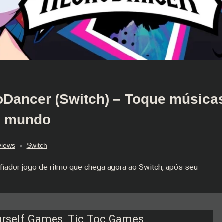
roDancer (Switch) – Toque música
 o mundo
views
Switch
iador jogo de ritmo que chega agora ao Switch, após seu
urself Games, Tic Toc Games