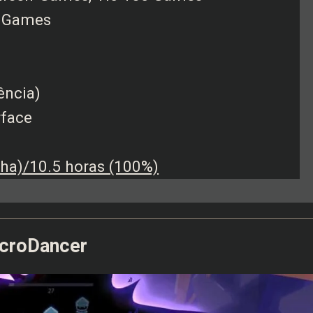
f Games
lência)
rface
ha)/10.5 horas (100%)
ecroDancer