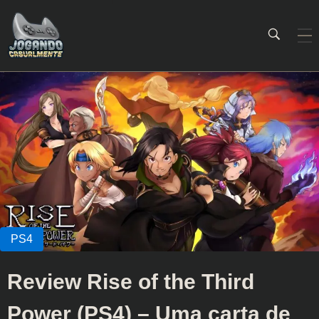
Jogando Casualmente
Conteúdo family friendly sobre games! Desde 2019 analisando jogos.
Review Rise of the Third
Power (PS4) – Uma carta de