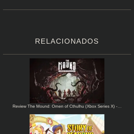
RELACIONADOS
Review The Mound: Omen of Cthulhu (Xbox Series X) -…