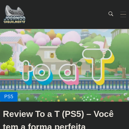
Jogando Casualmente
Conteúdo family friendly sobre games! Desde 2019 analisando jogos.
Review To a T (PS5) – Você
tem a forma perfeita