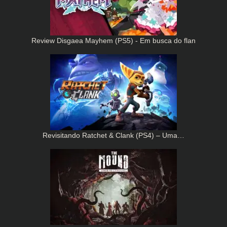
Review Disgaea Mayhem (PS5) - Em busca do flan
Revisitando Ratchet & Clank (PS4) – Uma…