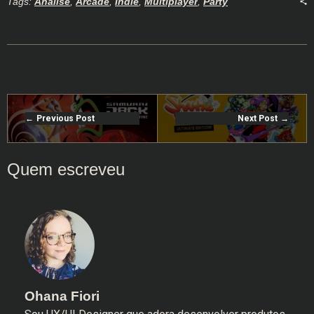
Tags:
Análise
,
Arcade
,
Indie
,
Multiplayer
,
Party
Previous Post
Next Post
Ohana Fiori