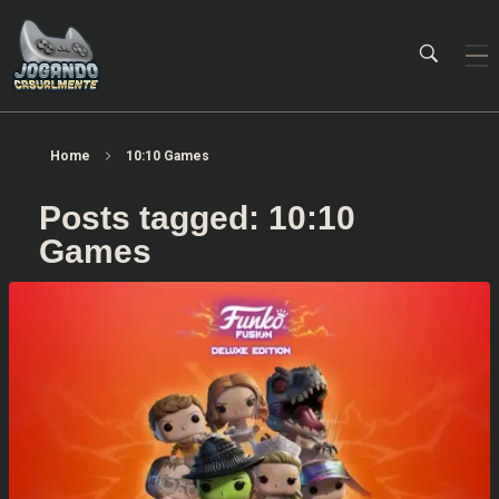
Jogando Casualmente
Conteúdo family friendly sobre games! Desde 2019 analisando jogos.
Home
10:10 Games
Posts tagged: 10:10
Games