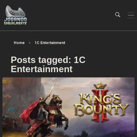
Jogando Casualmente
Conteúdo family friendly sobre games! Desde 2019 analisando jogos.
Home
1C Entertainment
Posts tagged: 1C
Entertainment