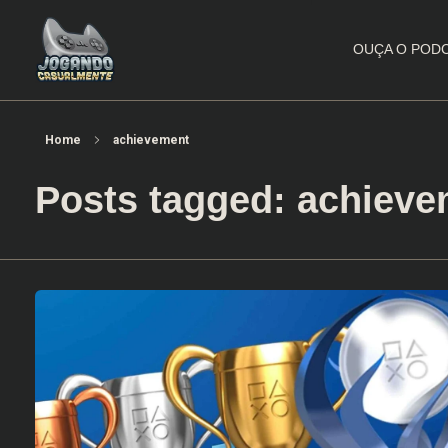
OUÇA O POD
Jogando Casualmente
Conteúdo family friendly sobre games! Desde 2019 analisando jogos.
Home
achievement
Posts tagged: achiev