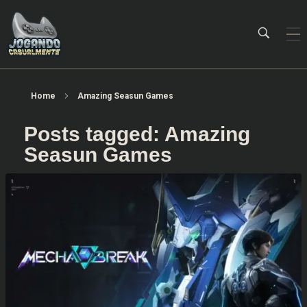
Jogando Casualmente
Conteúdo family friendly sobre games! Desde 2019 analisando jogos.
Home
Amazing Seasun Games
Posts tagged: Amazing
Seasun Games