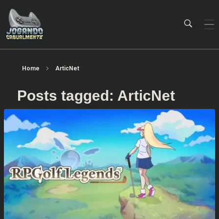
Jogando Casualmente
Conteúdo family friendly sobre games! Desde 2019 analisando jogos.
Home
ArticNet
Posts tagged: ArticNet