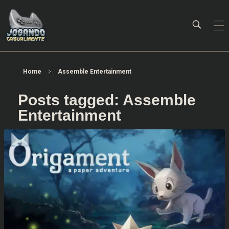
Jogando Casualmente
Conteúdo family friendly sobre games! Desde 2019 analisando jogos.
Home
Assemble Entertainment
Posts tagged: Assemble
Entertainment