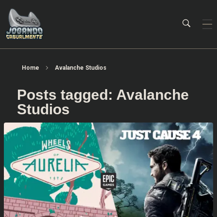
Jogando Casualmente
Conteúdo family friendly sobre games! Desde 2019 analisando jogos.
Home
Avalanche Studios
Posts tagged: Avalanche
Studios