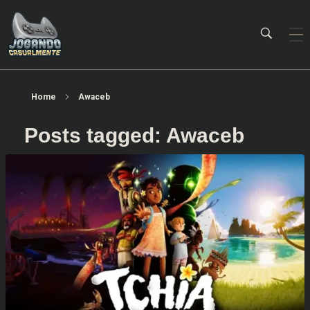
Jogando Casualmente
Conteúdo family friendly sobre games! Desde 2019 analisando jogos.
Home
Awaceb
Posts tagged: Awaceb