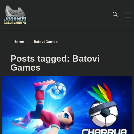
Jogando Casualmente
Conteúdo family friendly sobre games! Desde 2019 analisando jogos.
Home
Batovi Games
Posts tagged: Batovi
Games