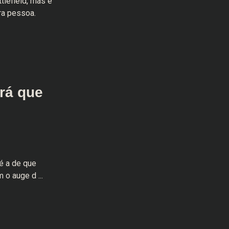
tlefield, mas é
ra pessoa.
erá que
 é a de que
 o auge d ...