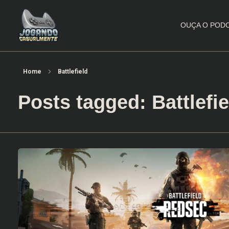
OUÇA O POD
Jogando Casualmente
Conteúdo family friendly sobre games! Desde 2019 analisando jogos.
Home
Battlefield
Posts tagged: Battlefie