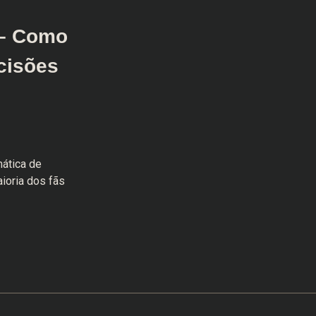
 – Como
cisões
mática de
ioria dos fãs