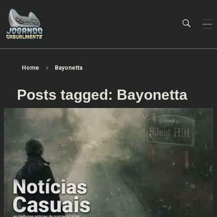
Jogando Casualmente
Conteúdo family friendly sobre games! Desde 2019 analisando jogos.
Home
Bayonetta
Posts tagged: Bayonetta