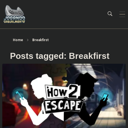
Jogando Casualmente
Conteúdo family friendly sobre games! Desde 2019 analisando jogos.
Home
Breakfirst
Posts tagged: Breakfirst