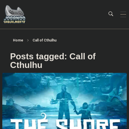
Jogando Casualmente
Conteúdo family friendly sobre games! Desde 2019 analisando jogos.
Home
Call of Cthulhu
Posts tagged: Call of
Cthulhu