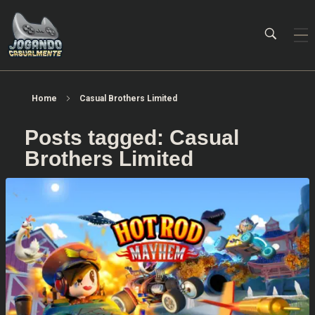
Jogando Casualmente
Conteúdo family friendly sobre games! Desde 2019 analisando jogos.
Home
Casual Brothers Limited
Posts tagged: Casual
Brothers Limited