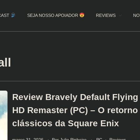
CAST
SEJA NOSSO APOIADOR
REVIEWS
NO
all
Review Bravely Default Flying
HD Remaster (PC) – O retorno
clássicos da Square Enix
março 31, 2026
Por
Julio Pinheiro
PC
Reviews