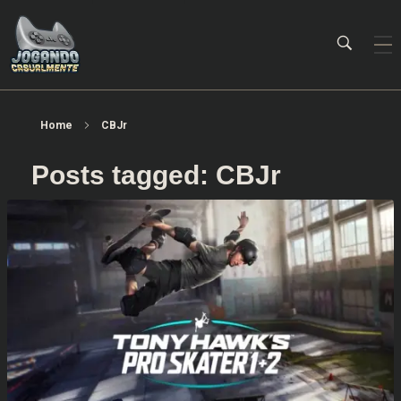
Jogando Casualmente
Conteúdo family friendly sobre games! Desde 2019 analisando jogos.
Home
CBJr
Posts tagged: CBJr