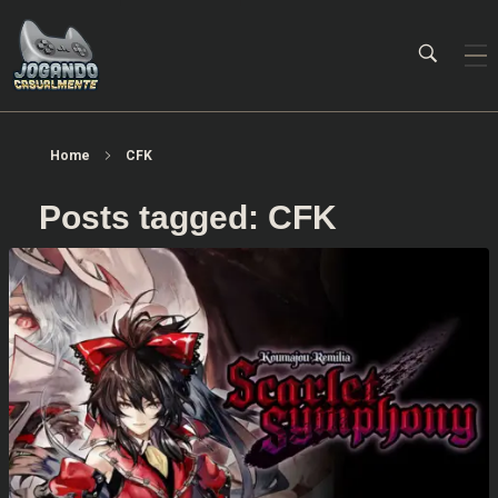
Jogando Casualmente
Conteúdo family friendly sobre games! Desde 2019 analisando jogos.
Home
CFK
Posts tagged: CFK