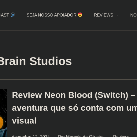
CAST
SEJA NOSSO APOIADOR
REVIEWS
NO
Brain Studios
Review Neon Blood (Switch) 
aventura que só conta com u
visual
dezembro 12, 2024
Por
Marcelo de Oliveira
Reviews