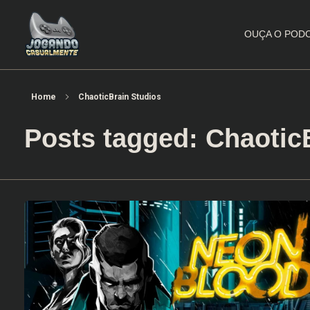
OUÇA O POD
Jogando Casualmente
Conteúdo family friendly sobre games! Desde 2019 analisando jogos.
Home
ChaoticBrain Studios
Posts tagged: Chaotic