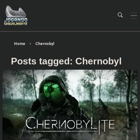
Jogando Casualmente
Conteúdo family friendly sobre games! Desde 2019 analisando jogos.
Home
Chernobyl
Posts tagged: Chernobyl