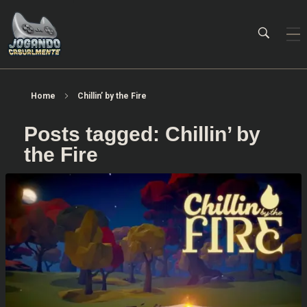
Jogando Casualmente
Conteúdo family friendly sobre games! Desde 2019 analisando jogos.
Home
Chillin’ by the Fire
Posts tagged: Chillin’ by
the Fire