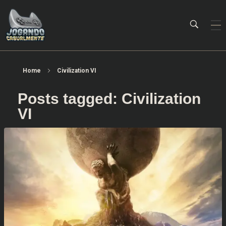
Jogando Casualmente
Conteúdo family friendly sobre games! Desde 2019 analisando jogos.
Home
Civilization VI
Posts tagged: Civilization
VI