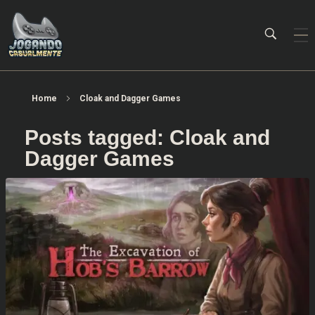
Jogando Casualmente
Conteúdo family friendly sobre games! Desde 2019 analisando jogos.
Home
Cloak and Dagger Games
Posts tagged: Cloak and
Dagger Games