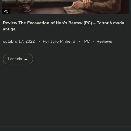
Review The Excavation of Hob’s Barrow (PC) – Terror à moda
antiga
outubro 17, 2022
Por
Julio Pinheiro
PC
Reviews
Ler tudo