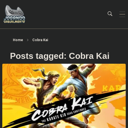
Jogando Casualmente
Conteúdo family friendly sobre games! Desde 2019 analisando jogos.
Home
Cobra Kai
Posts tagged: Cobra Kai