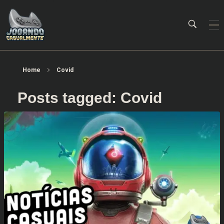
Jogando Casualmente
Conteúdo family friendly sobre games! Desde 2019 analisando jogos.
Home
Covid
Posts tagged: Covid