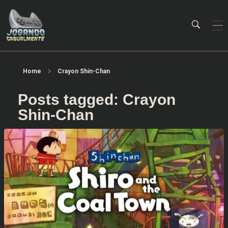
Jogando Casualmente
Conteúdo family friendly sobre games! Desde 2019 analisando jogos.
Home
Crayon Shin-Chan
Posts tagged: Crayon
Shin-Chan