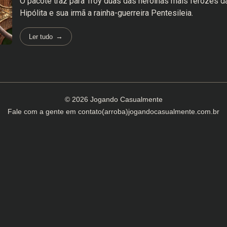
O pacote traz para Troy duas das heroínas mais ferozes da 
Hipólita e sua irmã a rainha-guerreira Pentesileia.
Ler tudo
© 2026 Jogando Casualmente
Fale com a gente em
contato(arroba)jogandocasualmente.com.br