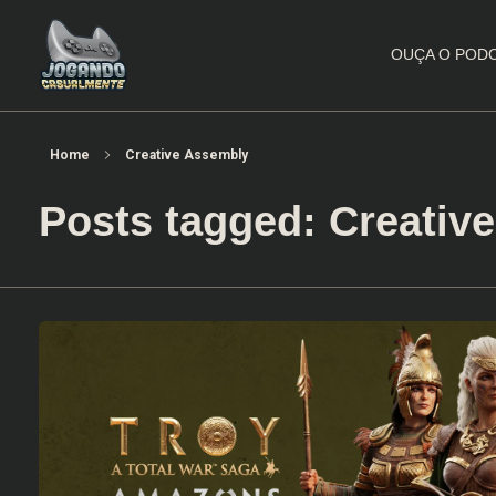
OUÇA O POD
Jogando Casualmente
Conteúdo family friendly sobre games! Desde 2019 analisando jogos.
Home
Creative Assembly
Posts tagged: Creativ