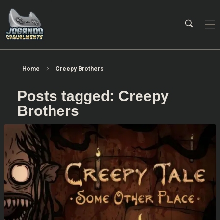
Jogando Casualmente
Conteúdo family friendly sobre games! Desde 2019 analisando jogos.
Home
Creepy Brothers
Posts tagged: Creepy
Brothers