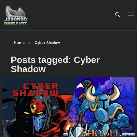
Jogando Casualmente
Conteúdo family friendly sobre games! Desde 2019 analisando jogos.
Home
Cyber Shadow
Posts tagged: Cyber
Shadow