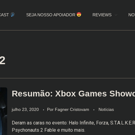
CAST
SEJA NOSSO APOIADOR
REVIEWS
NO
2
Resumão: Xbox Games Show
julho 23, 2020
Por
Fagner Cristovam
Notícias
Deram as caras no evento: Halo Infinite, Forza, S.T.A.L.K.E.R
Psychonauts 2 Fable e muito mais.