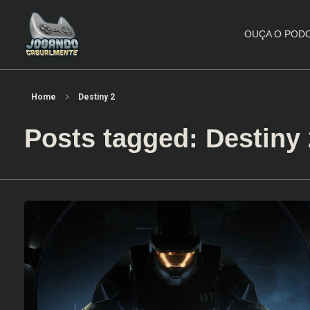
OUÇA O POD
Jogando Casualmente
Conteúdo family friendly sobre games! Desde 2019 analisando jogos.
Home
Destiny 2
Posts tagged: Destiny 