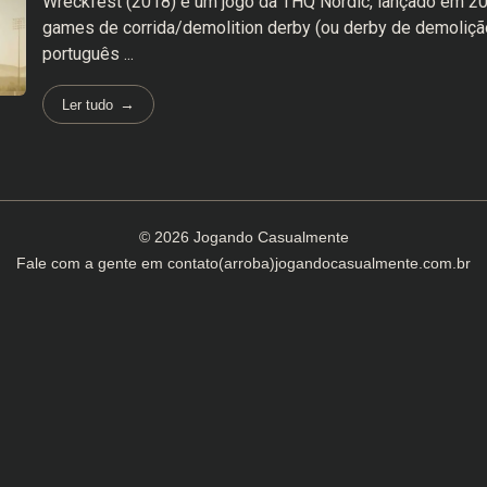
Wreckfest (2018) é um jogo da THQ Nordic, lançado em 20
games de corrida/demolition derby (ou derby de demoliçã
português ...
Ler tudo
© 2026 Jogando Casualmente
Fale com a gente em
contato(arroba)jogandocasualmente.com.br