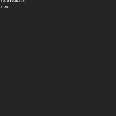
18, e rebusca
o, em