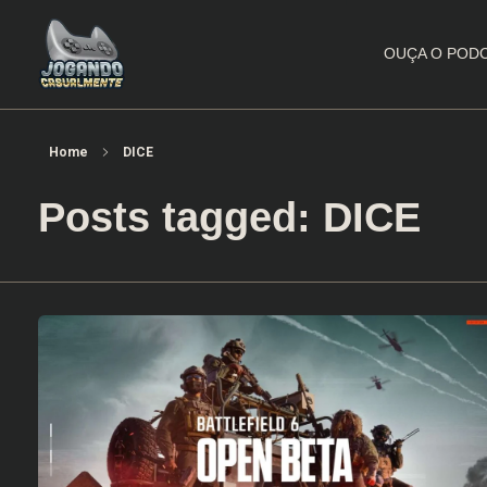
OUÇA O POD
Jogando Casualmente
Conteúdo family friendly sobre games! Desde 2019 analisando jogos.
Home
DICE
Posts tagged: DICE