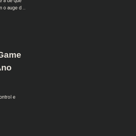
 é a de que
 o auge d ...
 Game
Ano
ntrol e