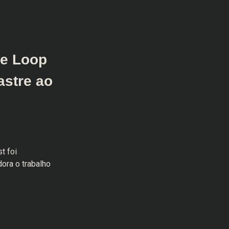
me Loop
astre ao
t foi
ora o trabalho