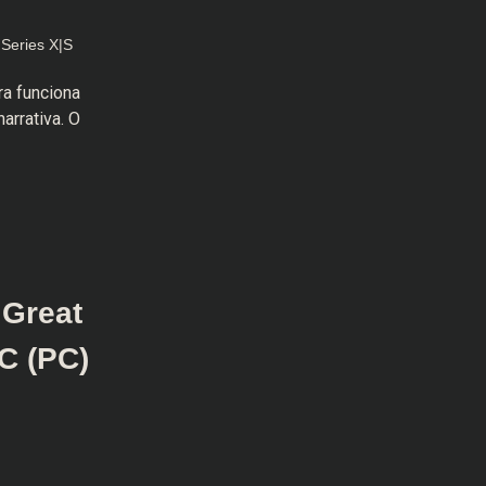
Series X|S
ra funciona
arrativa. O
 Great
LC (PC)