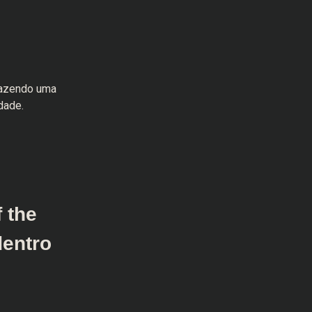
razendo uma
dade.
 the
dentro