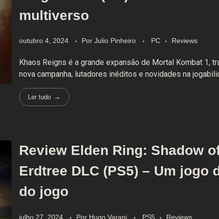
multiverso
outubro 4, 2024
Por
Julio Pinheiro
PC
Reviews
Khaos Reigns é a grande expansão de Mortal Kombat 1, t
nova campanha, lutadores inéditos e novidades na jogabili
Ler tudo
Review Elden Ring: Shadow of
Erdtree DLC (PS5) – Um jogo 
do jogo
julho 27, 2024
Por
Hugo Varani
PS5
Reviews