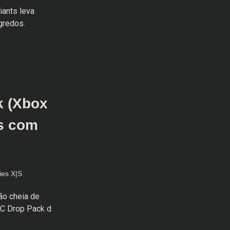
iants leva
gredos.
k (Xbox
as com
ies X|S
ão cheia de
LC Drop Pack d