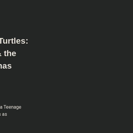
urtles:
 the
mas
 a Teenage
s as