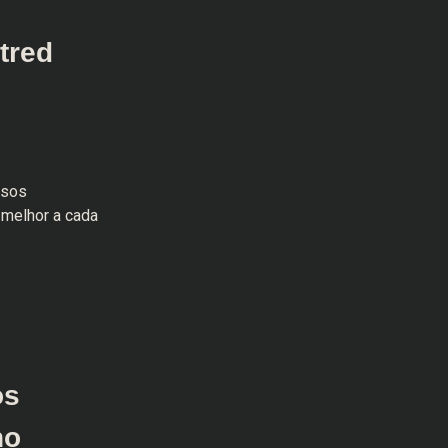
tred
rsos
 melhor a cada
os
no