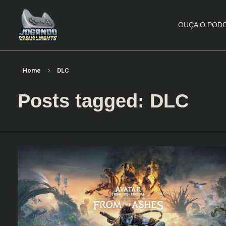
OUÇA O POD
Jogando Casualmente
Conteúdo family friendly sobre games! Desde 2019 analisando jogos.
Home
DLC
Posts tagged: DLC