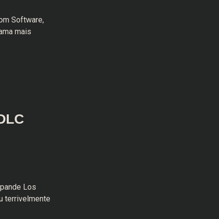
rom Software,
rama mais
 DLC
xpande Los
 terrivelmente