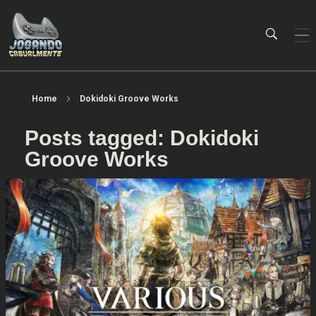
Jogando Casualmente
Conteúdo family friendly sobre games! Desde 2019 analisando jogos.
Home
Dokidoki Groove Works
Posts tagged: Dokidoki
Groove Works